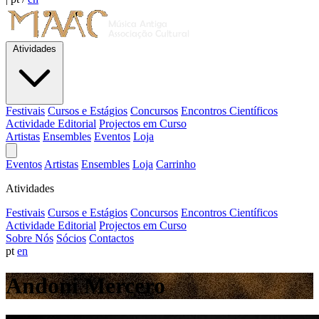
Atividades
Festivais
Cursos e Estágios
Concursos
Encontros Científicos
Actividade Editorial
Projectos em Curso
Artistas
Ensembles
Eventos
Loja
Eventos
Artistas
Ensembles
Loja
Carrinho
Atividades
Festivais
Cursos e Estágios
Concursos
Encontros Científicos
Actividade Editorial
Projectos em Curso
Sobre Nós
Sócios
Contactos
pt
en
Andoni Mercero