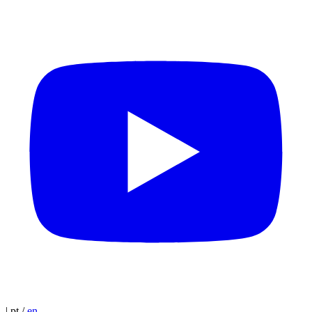
|
pt
/
en